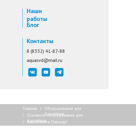
Наши
работы
Блог
Контакты
8 (8332) 41-87-88
aquasvd@mail.ru
Главная
/
Оборудование для
бассейнов
/
Основное оборудование для
бассейнов
/
Акватехника Стандарт