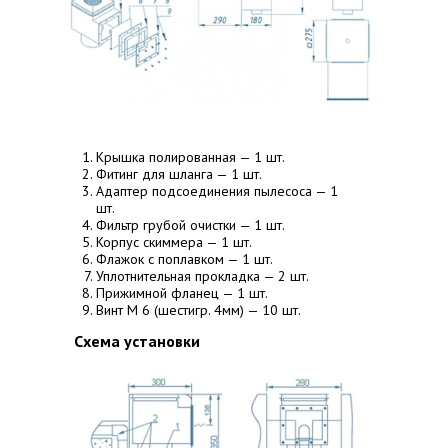
Крышка полированная — 1 шт.
Фитинг для шланга — 1 шт.
нов
Адаптер подсоединения пылесоса — 1
в
шт.
Фильтр грубой очистки — 1 шт.
ов
Корпус скиммера — 1 шт.
Флажок с поплавком — 1 шт.
ой
Уплотнительная прокладка — 2 шт.
Прижимной фланец — 1 шт.
Винт М 6 (шестигр. 4мм) — 10 шт.
Схема установки