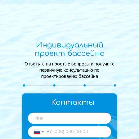
Индивидуальный
проект бассейна
Ответьте на простые вопросы и получите
нов
первичную консультацию по
проектированию бассейна
в
ов
ой
Контакты
+7