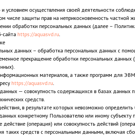
ю и условием осуществления своей деятельности соблюд
ом числе защиты прав на неприкосновенность частной жи
ении обработки персональных данных (далее – Политик
б-сайта
https://aquasvd.ru
.
ике
льных данных – обработка персональных данных с помо
ременное прекращение обработки персональных данных (
нных).
и информационных материалов, а также программ для ЭВ
дресу
https://aquasvd.ru
.
 данных — совокупность содержащихся в базах данных 
хнических средств.
действия, в результате которых невозможно определить
анных конкретному Пользователю или иному субъекту 
е действие (операция) или совокупность действий (опер
я таких средств с персональными данными, включая сбор