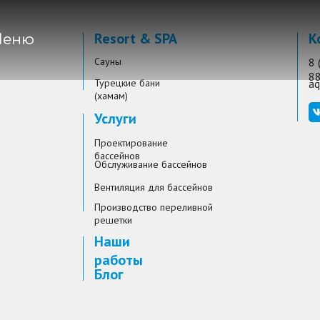
Resort & SPA
К
еню
Сауны
8 
8
Турецкие бани
aq
(хамам)
Услуги
Проектирование
бассейнов
Обслуживание бассейнов
Вентиляция для бассейнов
Производство переливной
решетки
Наши
работы
Блог