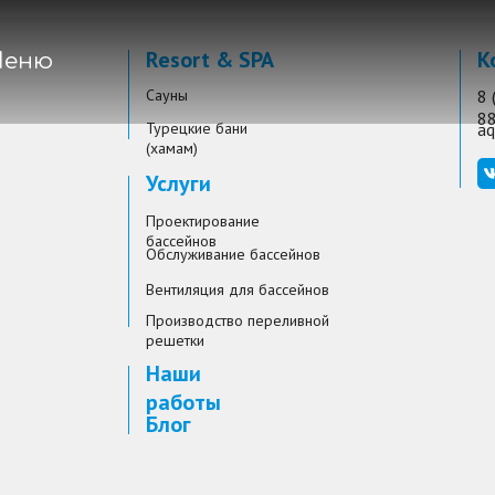
Resort & SPA
К
еню
Сауны
8 
8
Турецкие бани
aq
(хамам)
Услуги
Проектирование
бассейнов
Обслуживание бассейнов
Вентиляция для бассейнов
Производство переливной
решетки
Наши
работы
Блог