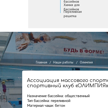
бассейнов
Химия для
бассейнов
Переливная
решетка
Главная
/
Наши работы
/
Олимпия
Ассоциация массового спорт
спортивный клуб «ОЛИМПИЯ»
Назначение бассейна: общественный
Тип бассейна: переливной
Материал чаши: бетон