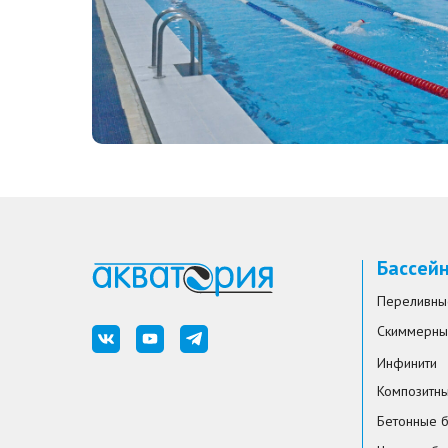
Бассей
Переливны
Скиммерны
Инфинити
Композитн
Бетонные 