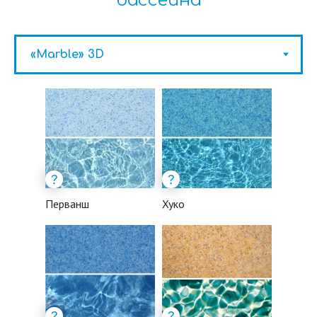
бассейна
Перванш
Хуко