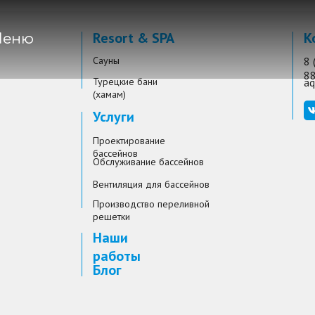
Resort & SPA
К
еню
Сауны
8 
8
Турецкие бани
aq
(хамам)
Услуги
Проектирование
бассейнов
Обслуживание бассейнов
Вентиляция для бассейнов
Производство переливной
решетки
Наши
работы
Блог