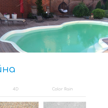
йна
4D
Color Rain