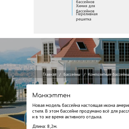
бассейнов
Химия для
бассейнов
Переливная
решетка
Главная
/
Бассейны
/
Композитные бассейн
Манхэттен
Новая модель бассейна настоящая икона амери
стиля. В этом бассейне продумано всё для рас
и в то же время активного отдыха.
Длина: 8,2м.