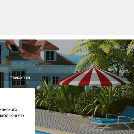
ы
/
Манхэттен
канского
слабляющего