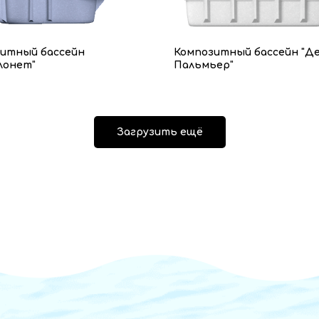
итный бассейн
Композитный бассейн "Д
лонет"
Пальмьер"
Загрузить ещё