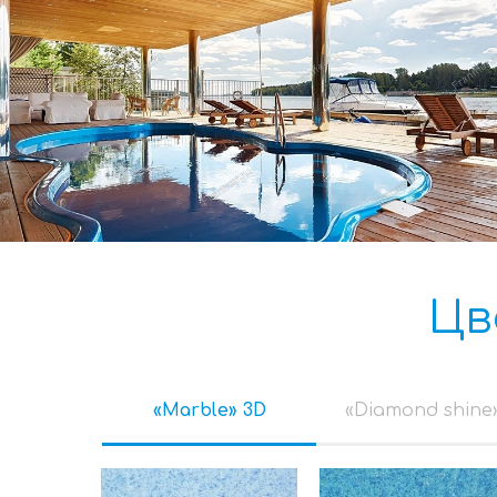
Цв
«Marble» 3D
«Diamond shine