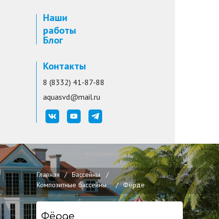
Наши
работы
Блог
Контакты
8 (8332) 41-87-88
aquasvd@mail.ru
Главная
/
Бассейны
/
Композитные бассейны
/
Фёрде
Фёрде