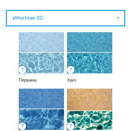
Перванш
Хуко