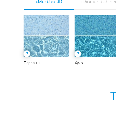
«Marble» 3D
«Diamond shine
Перванш
Хуко