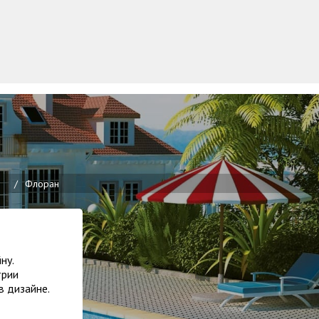
ы
/
Флоран
ну.
трии
в дизайне.