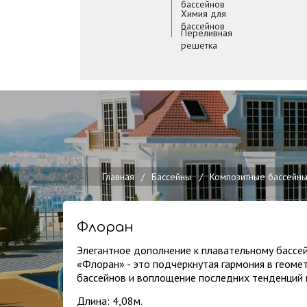
бассейнов
Химия для
бассейнов
Переливная
решетка
Главная
/
Бассейны
/
Композитные бассейн
Флоран
Элегантное дополнение к плавательному бассей
«Флоран» - это подчеркнутая гармония в геоме
бассейнов и воплощение последних тенденций 
Длина: 4,08м.