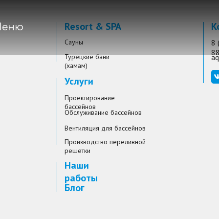
Resort & SPA
К
еню
Сауны
8 
8
Турецкие бани
aq
(хамам)
Услуги
Проектирование
бассейнов
Обслуживание бассейнов
Вентиляция для бассейнов
Производство переливной
решетки
Наши
работы
Блог