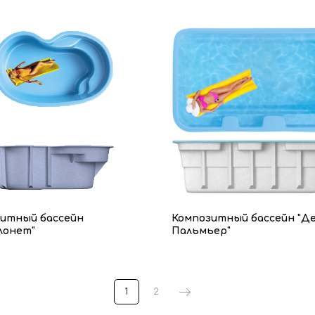
итный бассейн
Композитный бассейн "Д
лонет"
Пальмьер"
1
2