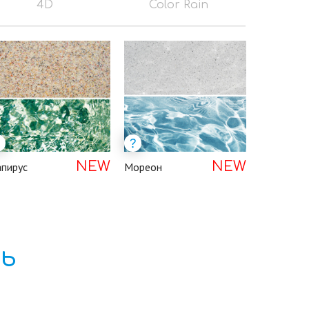
4D
Color Rain
NEW
NEW
пирус
Мореон
ь