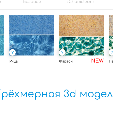
»
Базовое
«Chameleon»
NEW
Рица
Фараон
Па
Трёхмерная 3d модел