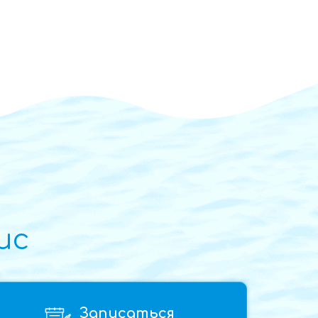
ис
Записаться