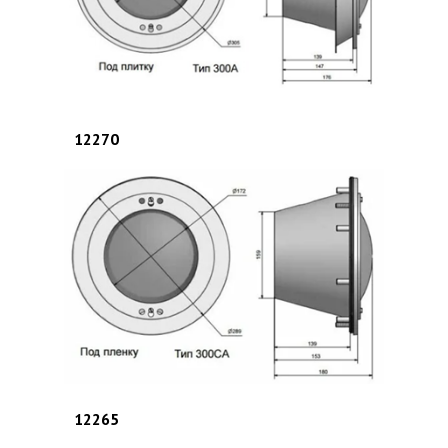
12270
нов
в
ов
ой
12265