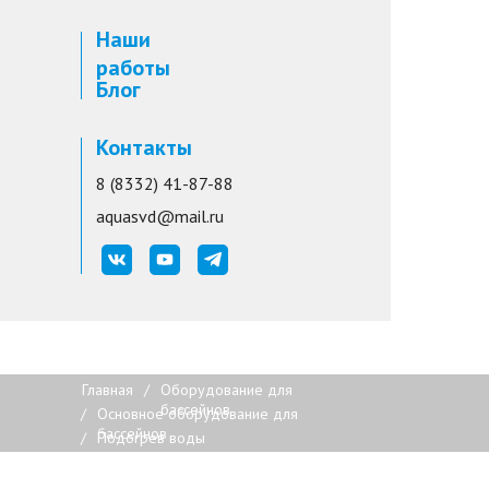
Наши
работы
Блог
Контакты
8 (8332) 41-87-88
aquasvd@mail.ru
Главная
/
Оборудование для
бассейнов
/
Основное оборудование для
бассейнов
/
Подогрев воды