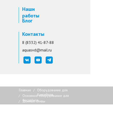
Наши
работы
Блог
Контакты
8 (8332) 41-87-88
aquasvd@mail.ru
Главная
/
Оборудование для
бассейнов
/
Основное оборудование для
бассейнов
/
Донные сливы