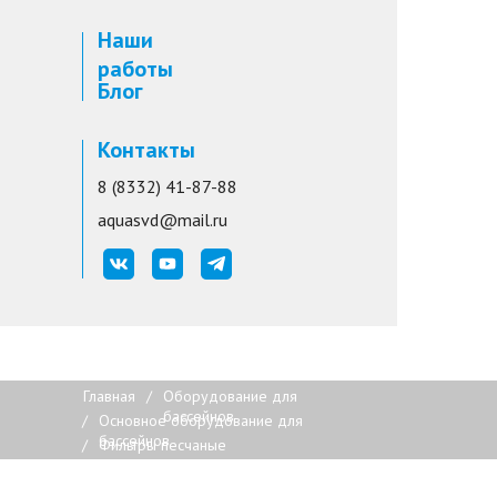
Наши
работы
Блог
Контакты
8 (8332) 41-87-88
aquasvd@mail.ru
Главная
/
Оборудование для
бассейнов
/
Основное оборудование для
бассейнов
/
Фильтры песчаные