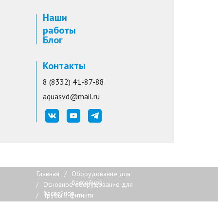
Наши
работы
Блог
Контакты
8 (8332) 41-87-88
aquasvd@mail.ru
Главная
/
Оборудование для
бассейнов
/
Основное оборудование для
бассейнов
/
Трубы и фитинги