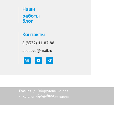
Наши
работы
Блог
Контакты
8 (8332) 41-87-88
aquasvd@mail.ru
Главная
/
Оборудование для
бассейнов
/
Каталог химии
/
Без хлора