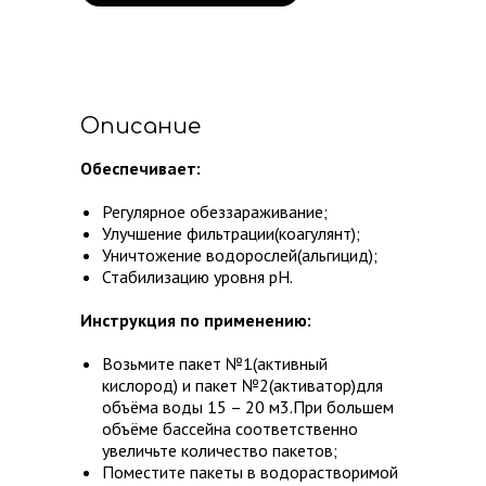
Описание
Обеспечивает:
нов
в
Регулярное обеззараживание;
Улучшение фильтрации(коагулянт);
ов
Уничтожение водорослей(альгицид);
ой
Стабилизацию уровня рН.
Инструкция по применению:
Возьмите пакет №1(активный
кислород) и пакет №2(активатор)для
объёма воды 15 – 20 м3.При большем
объёме бассейна соответственно
увеличьте количество пакетов;
Поместите пакеты в водорастворимой